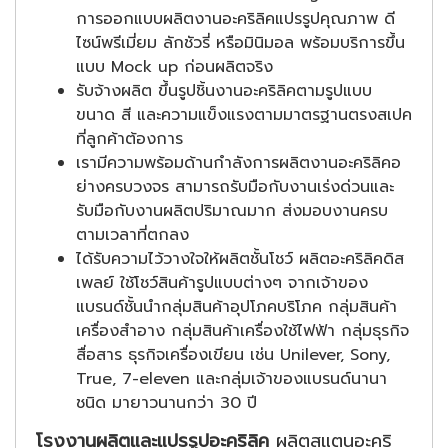
การออกแบบผลิตงานอะคริลิคแปรรูปคุณภาพ ดี
ไซน์พรีเมี่ยม ลักชัวรี่ หรือมินิมอล พร้อมบริการขึ้น
แบบ Mock up ก่อนผลิตจริง
รับจ้างผลิต ขึ้นรูปชิ้นงานอะคริลิคตามรูปแบบ
ขนาด สี และความแข็งแรงตามมาตรฐานตรงสเปค
ที่ลูกค้าต้องการ
เรามีความพร้อมด้านกำลังการผลิตงานอะคริลิคอ
ย่างครบวงจร สามารถรับมือกับงานเร่งด่วนและ
รับมือกับงานผลิตปริมาณมาก ส่งมอบงานครบ
ตามเวลาที่ตกลง
ได้รับความไว้วางใจให้ผลิตชั้นโชว์ ผลิตอะคริลิคดิส
เพลย์ ใช้โชว์สินค้ารูปแบบต่างๆ จากเจ้าของ
แบรนด์ชั้นนำกลุ่มสินค้าอุปโภคบริโภค กลุ่มสินค้า
เครื่องสำอาง กลุ่มสินค้าเครื่องใช้ไฟฟ้า กลุ่มธุรกิจ
สื่อสาร ธุรกิจเครื่องเขียน เช่น Unilever, Sony,
True, 7-eleven และกลุ่มเจ้าของแบรนด์นานา
ชนิด มายาวนานกว่า 30 ปี
โรงงานผลิตและแปรรูปอะคริลิค
ผลิตสแตนอะคริ