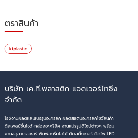
ตราสินค้า
ktplastic
บริษัท เค.ที.พลาสติก แอดเวอร์ไทซิ่ง
จำกัด
โรงงานผลิตและแปรรูปอะคริลิค ผลิตสแตนอะคริลิคโชว์สินค้า
ดิสเพลย์ชั้นโชว์-กล่องอะคริลิค งานแปรรูปดีไซน์ต่างๆ พร้อม
งานฉลุลายเลเซอร์ พิมพ์สกรีนโลโก้ ติดสติ๊กเกอร์ ติดไฟ LED