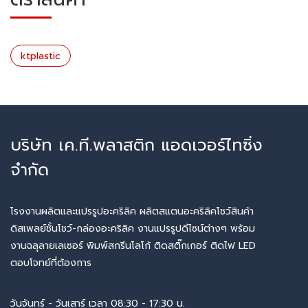
ktplastic
บริษัท เค.ที.พลาสติก แอดเวอร์ไทซิ่ง
จำกัด
โรงงานผลิตและแปรรูปอะคริลิค ผลิตสแตนอะคริลิคโชว์สินค้า
ดิสเพลย์ชั้นโชว์-กล่องอะคริลิค งานแปรรูปดีไซน์ต่างๆ พร้อม
งานฉลุลายเลเซอร์ พิมพ์สกรีนโลโก้ ติดสติ๊กเกอร์ ติดไฟ LED
ตอบโจทย์ที่ต้องการ
วันจันทร์ - วันเสาร์ เวลา 08:30 - 17:30 น.